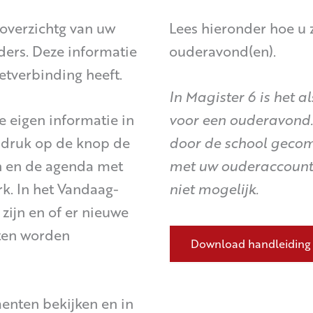
eoverzichtg van uw
Lees hieronder hoe u 
uders. Deze informatie
ouderavond(en).
etverbinding heeft.
In Magister 6 is het a
de eigen informatie in
voor een ouderavond. I
n druk op de knop de
door de school gecom
en en de agenda met
met uw ouderaccount. 
rk. In het Vandaag-
niet mogelijk.
 zijn en of er nieuwe
eten worden
Download handleiding
enten bekijken en in