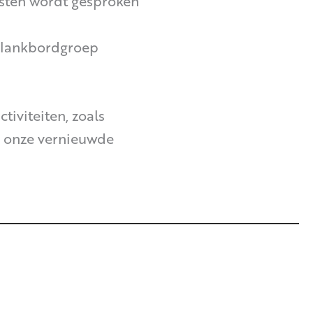
msten wordt gesproken
klankbordgroep
tiviteiten, zoals
in onze vernieuwde