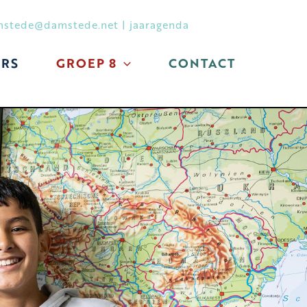
stede@damstede.net
|
jaaragenda
RS
GROEP 8
CONTACT