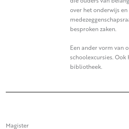
die ouders van belan
over het onderwijs en
medezeggenschapsraad
besproken zaken.
Een ander vorm van ou
schoolexcursies. Ook h
bibliotheek.
Magister